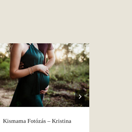
Kismama Fotózás – Kristina
Családi 
Ágiék