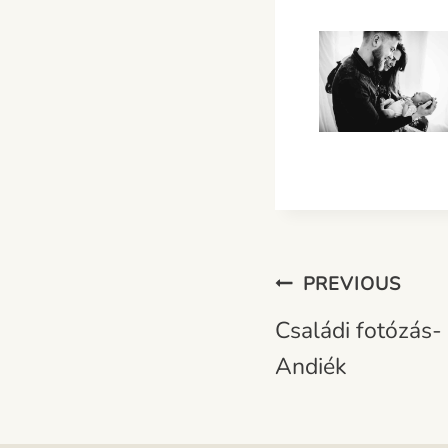
Bejegyzés
PREVIOUS
Navigáció
Családi fotózás-
Andiék