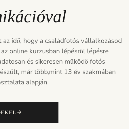
ikációval
 az idő, hogy a családfotós vállalkozásod
n az online kurzusban lépésről lépésre
udatosan és sikeresen működő fotós
készült, már több,mint 13 év szakmában
asztalata alapján.
DEKEL