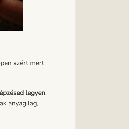
ppen azért mert
képzésed legyen
,
ak anyagilag,