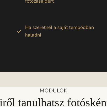
fotózásaidért
Ha szeretnél a saját tempódban
haladni
MODULOK
ről tanulhatsz fotóskén