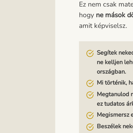
Ez nem csak matek
hogy
ne mások dö
amit képviselsz.
Segítek neked
ne kelljen leh
országban.
Mi történik,
Megtanulod m
ez tudatos á
Megismersz eg
Beszélek nek