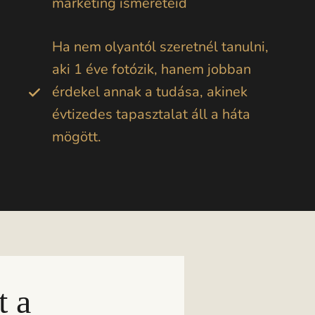
marketing ismereteid
Ha nem olyantól szeretnél tanulni,
aki 1 éve fotózik, hanem jobban
érdekel annak a tudása, akinek
évtizedes tapasztalat áll a háta
mögött.
t a