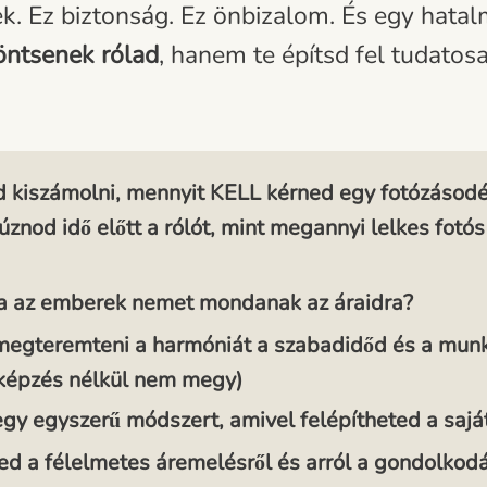
. Ez biztonság. Ez önbizalom. És egy hatalm
ntsenek rólad
, hanem te építsd fel tudatosa
 kiszámolni, mennyit KELL kérned egy fotózásodé
úznod idő előtt a rólót, mint megannyi lelkes fotós
 ha az emberek nemet mondanak az áraidra?
egteremteni a harmóniát a szabadidőd és a munk
rképzés nélkül nem megy)
y egyszerű módszert, amivel felépítheted a saját 
ed a félelmetes áremelésről és arról a gondolkod