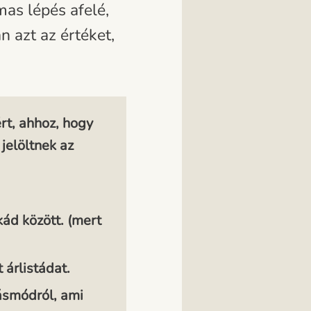
as lépés afelé,
n azt az értéket,
rt, ahhoz, hogy
 jelöltnek az
ád között. (mert
árlistádat.
ásmódról, ami