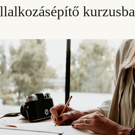
llalkozásépítő kurzusb