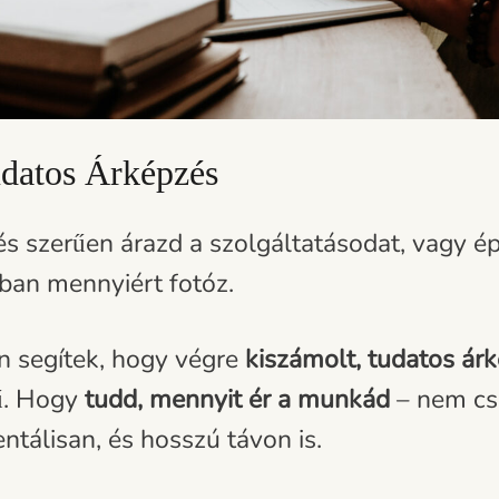
datos Árképzés
s szerűen árazd a szolgáltatásodat, vagy é
ban mennyiért fotóz.
 segítek, hogy végre
kiszámolt, tudatos ár
ű. Hogy
tudd, mennyit ér a munkád
– nem cs
tálisan, és hosszú távon is.