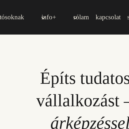
otósoknak
info+
rólam
kapcsolat
Építs tudato
vállalkozást
árképzésse