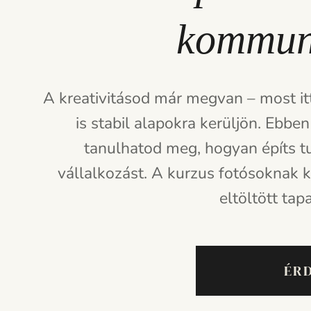
kommun
A kreativitásod már megvan – most itt
is stabil alapokra kerüljön. Ebbe
tanulhatod meg, hogyan építs t
vállalkozást. A kurzus fotósoknak 
eltöltött tap
ÉR