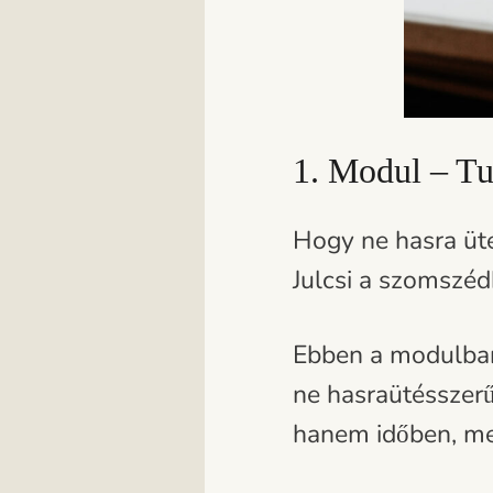
1. Modul – Tu
Hogy ne hasra üté
Julcsi a szomszéd
Ebben a modulban
ne hasraütésszer
hanem időben, men