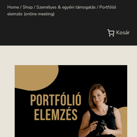
Skip
Home
/
Shop
/
Személyes & egyéni támogatás
/
Portfólió
elemzés (online meeting)
to
content
Kosár