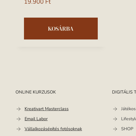
19.900
Ft
KOSÁRBA
ONLINE KURZUSOK
DIGITÁLIS
Kreativart Masterclass
Játékos
Email Labor
Lifesty
Vállalkozásépítés fotósoknak
SHOP