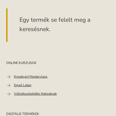
Skip
to
Egy termék se felelt meg a
content
keresésnek.
ONLINE KURZUSOK
Kreativart Masterclass
Email Labor
Vállalkozásépítés fotósoknak
DIGITÁLIS TERMÉKEK